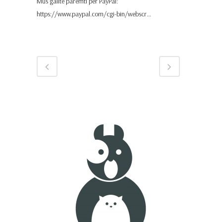
Mus galite paremti per PayPal:
https://www.paypal.com/cgi-bin/webscr…