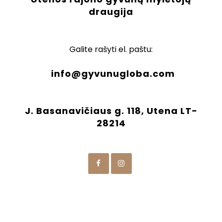
draugija
Galite rašyti el. paštu:
info@gyvunugloba.com
J. Basanavičiaus g. 118, Utena LT-
28214