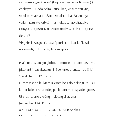
vadinamo, „Po ąžuolu” (kaip kavinės pavadinimas:) )
chebrytė – juoda balta katiniukas, visai mažulytė,
smulkmenytė vikri, žvitri, smalsi, labai žaisminga ir
veikli mažulytė katytė ir rainiukas su apvaliagalve
rainyte. Visų nosiukai į duris atsukti – laukia Jūsų. Ko
delsiat?…
Visų sterilizacijomis pasirūpinsim, dabar kačiukai
nublusinti, nukirminti, bus sučipuoti.
Prašom apsilankyti globos namuose, dirbam kasdien,
įskaitant ir savaitgalius, ir šventines dienas, nuo 8 iki
16val. Tel.: 861232962
O mes visada laukiam ir esam be galo dėkingi už jūsų
kad ir keleto eurų indėlį padedant mums padėti jiems:
Utenos rajono gyvūnų mylėtojų draugija
Įm. kodas: 184211367
a.s. LT417044060002546192, SEB bankas