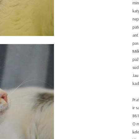
mink
kat
nepa
pato
ant 
pas 
Milk
paž
sud
Jau
kad
Pra
ir s
861
O m
kel