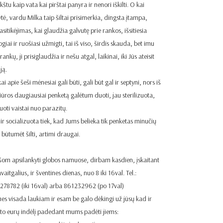
štu kaip vata kai pirštai panyra ir nenori iškilti. O kai
ytė, vardu Milka taip šiltai prisimerkia, dingsta įtampa,
sitikėjimas, kai glaudžia galvutę prie rankos, išsitiesia
giai ir ruošiasi užmigti, tai iš viso, širdis skauda, bet imu
rankų, ji prisiglaudžia ir nešu atgal, laikinai, iki Jūs ateisit
ją.
ai apie šeši mėnesiai gali būti, gali būt gal ir septyni, nors iš
iūros daugiausiai penketą galėtum duoti, jau sterilizuota,
uoti vaistai nuo parazitų.
 ir socializuota tiek, kad Jums belieka tik penketas minučių
 būtumėt šilti, artimi draugai.
šom apsilankyti globos namuose, dirbam kasdien, įskaitant
avaitgalius, ir šventines dienas, nuo 8 iki 16val. Tel.:
278782 (iki 16val) arba 861232962 (po 17val)
es visada laukiam ir esam be galo dėkingi už jūsų kad ir
eto eurų indėlį padedant mums padėti jiems: