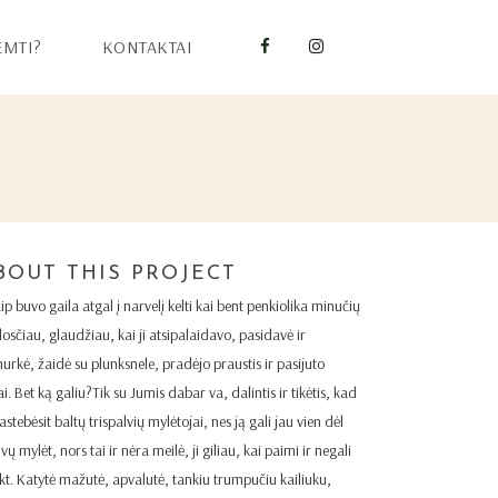
EMTI?
KONTAKTAI
BOUT THIS PROJECT
aip buvo gaila atgal į narvelį kelti kai bent penkiolika minučių
glosčiau, glaudžiau, kai ji atsipalaidavo, pasidavė ir
urkė, žaidė su plunksnele, pradėjo praustis ir pasijuto
i. Bet ką galiu?Tik su Jumis dabar va, dalintis ir tikėtis, kad
astebėsit baltų trispalvių mylėtojai, nes ją gali jau vien dėl
vų mylėt, nors tai ir nėra meilė, ji giliau, kai paimi ir negali
ikt. Katytė mažutė, apvalutė, tankiu trumpučiu kailiuku,