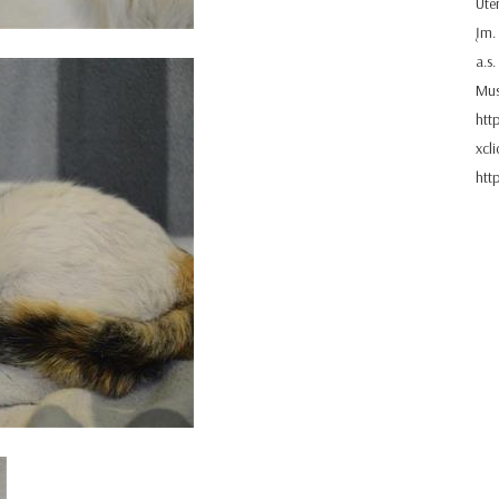
Ute
Įm.
a.s
Mus
htt
xcl
htt