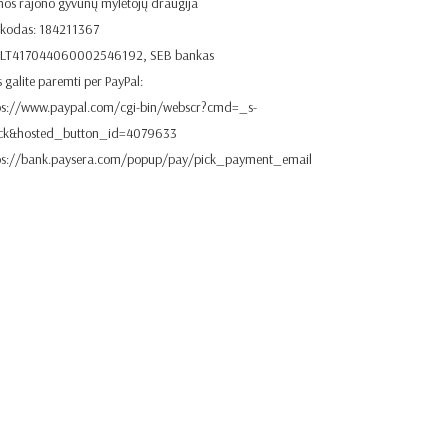
nos rajono gyvūnų mylėtojų draugija
 kodas: 184211367
. LT417044060002546192, SEB bankas
 galite paremti per PayPal:
ps://www.paypal.com/cgi-bin/webscr?cmd=_s-
ick&hosted_button_id=4079633
ps://bank.paysera.com/popup/pay/pick_payment_email