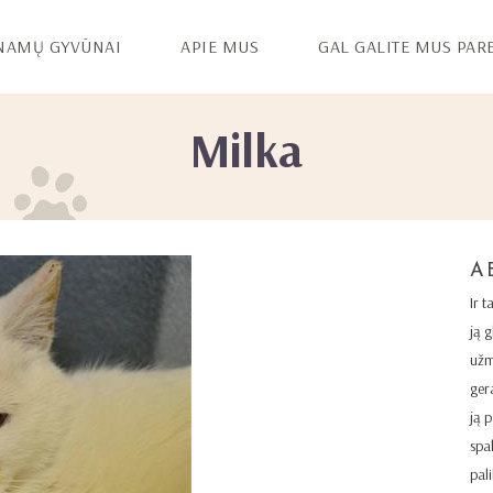
NAMŲ GYVŪNAI
APIE MUS
GAL GALITE MUS PAR
Milka
A
Ir t
ją 
užm
gera
ją p
spal
pal