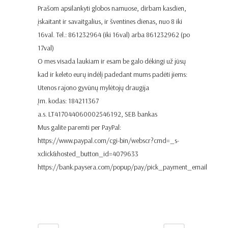
Prašom apsilankyti globos namuose, dirbam kasdien,
įskaitant ir savaitgalius, ir šventines dienas, nuo 8 iki
16val. Tel.: 861232964 (iki 16val) arba 861232962 (po
17val)
O mes visada laukiam ir esam be galo dėkingi už jūsų
kad ir keleto eurų indėlį padedant mums padėti jiems:
Utenos rajono gyvūnų mylėtojų draugija
Įm. kodas: 184211367
a.s. LT417044060002546192, SEB bankas
Mus galite paremti per PayPal:
https://www.paypal.com/cgi-bin/webscr?cmd=_s-
xclick&hosted_button_id=4079633
https://bank.paysera.com/popup/pay/pick_payment_email