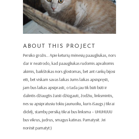
ABOUT THIS PROJECT
Persiko
grožis… Apie keturių mėnesių paaugliukas, nors
dar ir neatrodo, kad paaugliukas rudomis apvaliomis
akimis, baikštokas nors glostomas, bet ant rankų bijosi
eiti, bet viskam savas laikas Jums laikas apsispręsti,
jam bus laikas apsiprasti, o tada jau tik būti būti ir
dalintis džiaugtis žaisti džiūgauti, žodžiu, linksmintis,
nes su apsipratusiu tokiu jaunuoliu, kuris išaugs į tikrai
didelį, stambų persiką tikrai bus linksma – UHUHUUU
bus vikrus, judrus, smagus katinas. Pamatysit. Jei
norėsit pamatyt:)