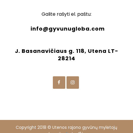
Galite rašyti el. paštu:
info@gyvunugloba.com
J. Basanavičiaus g. 118, Utena LT-
28214
Copyright 2018 © Utenos rajono gyvūnų mylėtojų