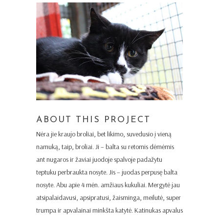
ABOUT THIS PROJECT
Nėra jie kraujo broliai, bet likimo, suvedusio į vieną
namuką, taip, broliai. Ji – balta su retomis dėmėmis
ant nugaros ir žaviai juodoje spalvoje padažytu
teptuku perbraukta nosyte. Jis – juodas perpusę balta
nosyte. Abu apie 4 mėn. amžiaus kukuliai. Mergytė jau
atsipalaidavusi, apsipratusi, žaisminga, meilutė, super
trumpa ir apvalainai minkšta katytė. Katinukas apvalus