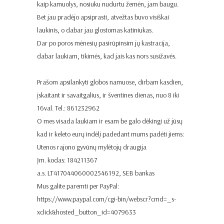
kaip kamuolys, nosiuku nudurtu žemėn, jam baugu.
Bet jau pradėjo apsiprasti, atvežtas buvo visiškai
laukinis, o dabar jau glostomas katiniukas.
Dar po poros mėnesių pasirūpinsim jų kastracija,
dabar laukiam, tikimės, kad jais kas nors susižavės.
Prašom apsilankyti globos namuose, dirbam kasdien,
įskaitant ir savaitgalius, ir šventines dienas, nuo 8 iki
16val. Tel.: 861232962
O mes visada laukiam ir esam be galo dėkingi už jūsų
kad ir keleto eurų indėlį padedant mums padėti jiems:
Utenos rajono gyvūnų mylėtojų draugija
Įm. kodas: 184211367
a.s. LT417044060002546192, SEB bankas
Mus galite paremti per PayPal:
https://www.paypal.com/cgi-bin/webscr?cmd=_s-
xclick&hosted_button_id=4079633