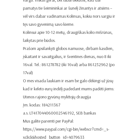
pamatys tie šeimininkai ar šunelį žinantys ir atsiims –
vėl virs dabar vadinamas Kolinsas, kokiu nors sargiu ir
tęs savo gyvenimą savo kieme.
Kolinsui apie 10-12 metų, draugiškas kolio mišrūnas,
laikytas prie būdos.
Prašom apsilankyti globos namuose, dirbam kasdien,
įskaitant ir savaitgalius, ir šventines dienas, nuo 8 iki
16val. Tel.: 861278782 (iki 16val) arba 861232962 (po
17val)
O mes visada laukiam ir esam be galo dėkingi už jūsų
kad ir keleto eurų indėlį padedant mums padėti jiems:
Utenos rajono gyvūnų mylėtojų draugija
Įm. kodas: 184211367
a.s. LT417044060002546192, SEB bankas
Mus galite paremti per PayPal:
https://www.paypal.com/cgi-bin/webscr?cmd=_s-
xclick&hosted_button_id=4079633