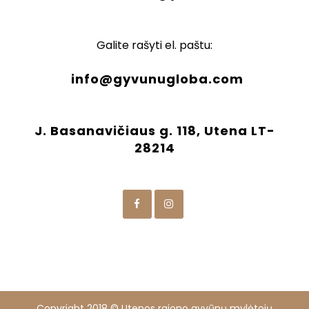
Galite rašyti el. paštu:
info@gyvunugloba.com
J. Basanavičiaus g. 118, Utena LT-
28214
Copyright 2018 © Utenos rajono gyvūnų mylėtojų