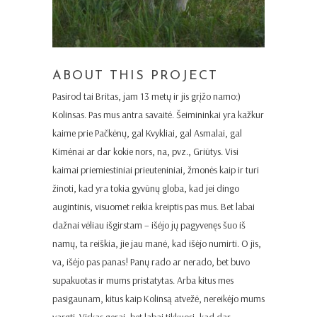
ABOUT THIS PROJECT
Pasirod tai Britas, jam 13 metų ir jis grįžo namo:)
Kolinsas. Pas mus antra savaitė. Šeimininkai yra kažkur
kaime prie Pačkėnų, gal Kvykliai, gal Asmalai, gal
Kimėnai ar dar kokie nors, na, pvz., Griūtys. Visi
kaimai priemiestiniai prieuteniniai, žmonės kaip ir turi
žinoti, kad yra tokia gyvūnų globa, kad jei dingo
augintinis, visuomet reikia kreiptis pas mus. Bet labai
dažnai vėliau išgirstam – išėjo jų pagyvenęs šuo iš
namų, ta reiškia, jie jau manė, kad išėjo numirti. O jis,
va, išėjo pas panas! Panų rado ar nerado, bet buvo
supakuotas ir mums pristatytas. Arba kitus mes
pasigaunam, kitus kaip Kolinsą atvežė, nereikėjo mums
vargti. Viskas gerai, bet labai tikkuosi, kad dar