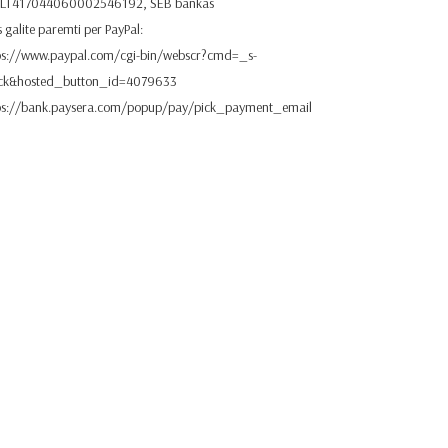
. LT417044060002546192, SEB bankas
 galite paremti per PayPal:
ps://www.paypal.com/cgi-bin/webscr?cmd=_s-
ick&hosted_button_id=4079633
ps://bank.paysera.com/popup/pay/pick_payment_email