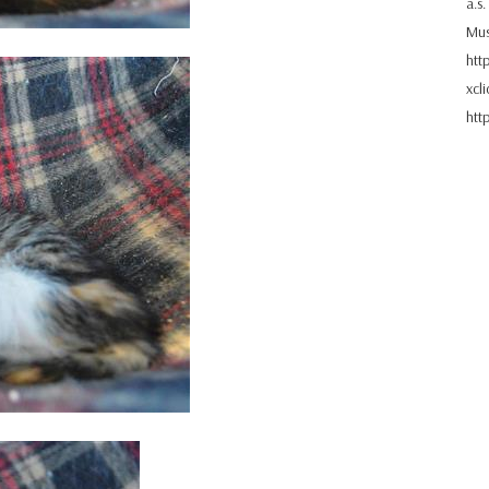
a.s
Mus
htt
xcl
htt