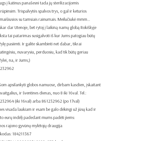
ugs į katinus panašesni tada jų sterilizacijomis
rūpinsim. Trispalvytės spalvos trys, o gal ir keturios
imaišiusios su tamsiais rainumais. Meilučiukė mmm…
akar dar Utenoje, bet rytoj į laikiną namų globą Rokiškyje
yksta tai patarimas susigalvoti iš kur Jums patogiau būtų
lę pasiimti. Ir galite skambinti net dabar, tikrai
atingėsiu, nuvarysiu, perduosiu, kad tik būtų geriau
ylei, na, ir Jums;)
1232962
šom apsilankyti globos namuose, dirbam kasdien, įskaitant
avaitgalius, ir šventines dienas, nuo 8 iki 16val. Tel.:
232964 (iki 16val) arba 861232962 (po 17val)
es visada laukiam ir esam be galo dėkingi už jūsų kad ir
eto eurų indėlį padedant mums padėti jiems:
nos rajono gyvūnų mylėtojų draugija
 kodas: 184211367