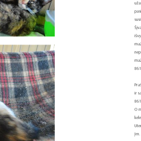
uža
pasi
sus
Šįv
išv
mažy
nep
maž
86
Pra
ir s
861
O m
kel
Ute
Įm.