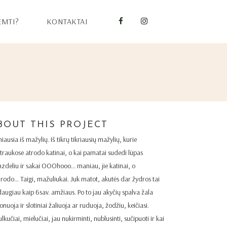
EMTI?
KONTAKTAI
BOUT THIS PROJECT
iausia
iš mažylių. Iš tikrų tikriausių mažylių, kurie
traukose atrodo katinai, o kai pamatai sudedi lūpas
zdeliu ir sakai OOOhooo… maniau, jie katinai, o
irodo… Taigi, mažuliukai. Juk matot, akutės dar žydros tai
daugiau kaip 6sav. amžiaus. Po to jau akyčių spalva žala
onuoja ir slotiniai žaliuoja ar ruduoja, žodžiu, keičiasi.
kučiai, mielučiai, jau nukirminti, nublusinti, sučipuoti ir kai