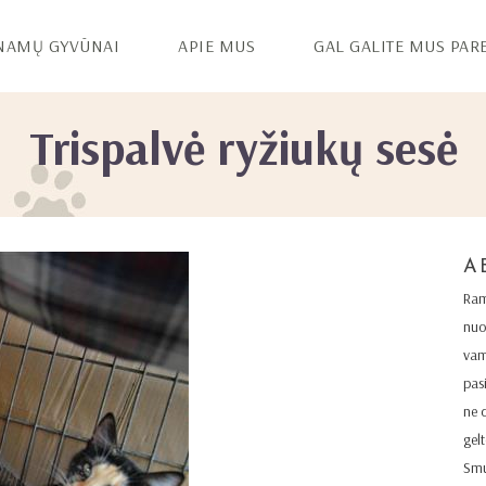
NAMŲ GYVŪNAI
APIE MUS
GAL GALITE MUS PAR
Trispalvė ryžiukų sesė
A
Ram
nuo
vam
pas
ne 
gelt
Smul